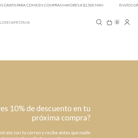
 GRATIS PARA CDMX EN COMPRAS MAYORES A $2,500 MXN
ENVÍOS GRA
0
LORENAPESTANA
es 10% de descuento en tu
próxima compra?
strate con tu correo y recibe antes que nadie