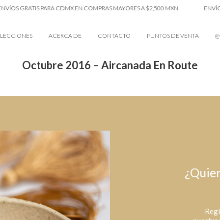
VÍOS GRATIS PARA CDMX EN COMPRAS MAYORES A $2,500 MXN
ENVÍOS
LECCIONES
ACERCA DE
CONTACTO
PUNTOS DE VENTA
@
Octubre 2016 – Aircanada En Route
¿Quier
Regí