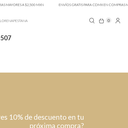
 MAYORES A $2,500 MXN
ENVÍOS GRATIS PARA CDMX EN COMPRAS MAY
0
LORENAPESTANA
9507
es 10% de descuento en tu
próxima compra?