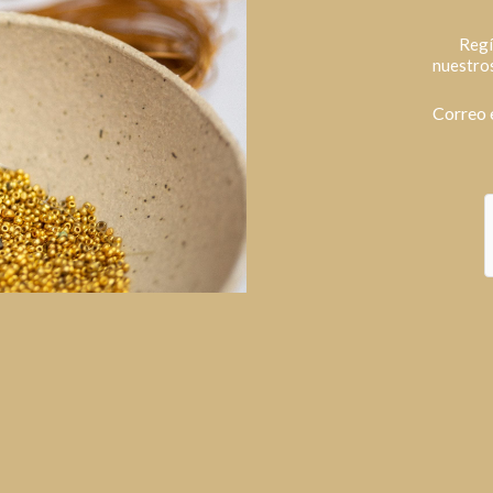
Regí
nuestros
Correo 