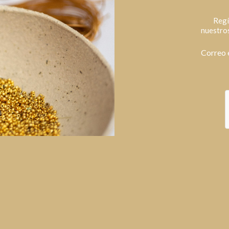
Regí
nuestros
Correo 