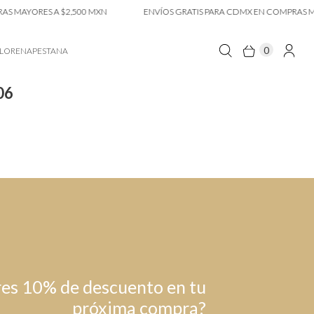
 MAYORES A $2,500 MXN
ENVÍOS GRATIS PARA CDMX EN COMPRAS MAY
0
LORENAPESTANA
06
es 10% de descuento en tu
próxima compra?