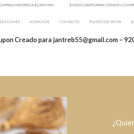
MPRAS MAYORES A $2,500 MXN
ENVÍOS GRATIS PARA CDMX EN COMPRAS
LECCIONES
ACERCA DE
CONTACTO
PUNTOS DE VENTA
@
upon Creado para jantreb55@gmail.com – 92
¿Quier