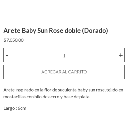
Arete Baby Sun Rose doble (Dorado)
$
7,050.00
Arete
-
+
Baby
Sun
Rose
AGREGAR AL CARRITO
doble
(Dorado)
Arete inspirado en la flor de suculenta baby sun rose, tejido en
cantidad
mostacillas con hilo de acero y base de plata
Largo : 6cm